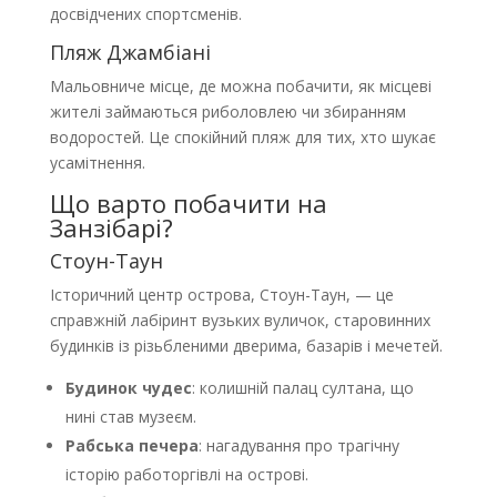
досвідчених спортсменів.
Пляж Джамбіані
Мальовниче місце, де можна побачити, як місцеві
жителі займаються риболовлею чи збиранням
водоростей. Це спокійний пляж для тих, хто шукає
усамітнення.
Що варто побачити на
Занзібарі?
Стоун-Таун
Історичний центр острова, Стоун-Таун, — це
справжній лабіринт вузьких вуличок, старовинних
будинків із різьбленими дверима, базарів і мечетей.
Будинок чудес
: колишній палац султана, що
нині став музеєм.
Рабська печера
: нагадування про трагічну
історію работоргівлі на острові.