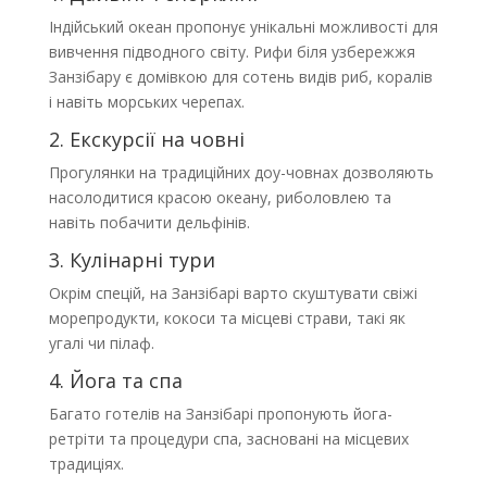
Індійський океан пропонує унікальні можливості для
вивчення підводного світу. Рифи біля узбережжя
Занзібару є домівкою для сотень видів риб, коралів
і навіть морських черепах.
2. Екскурсії на човні
Прогулянки на традиційних доу-човнах дозволяють
насолодитися красою океану, риболовлею та
навіть побачити дельфінів.
3. Кулінарні тури
Окрім спецій, на Занзібарі варто скуштувати свіжі
морепродукти, кокоси та місцеві страви, такі як
угалі чи пілаф.
4. Йога та спа
Багато готелів на Занзібарі пропонують йога-
ретріти та процедури спа, засновані на місцевих
традиціях.