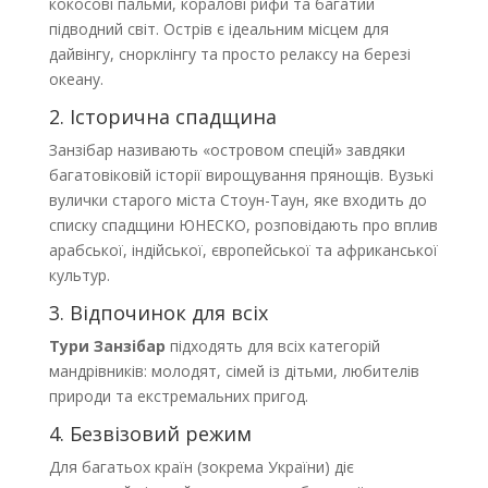
кокосові пальми, коралові рифи та багатий
підводний світ. Острів є ідеальним місцем для
дайвінгу, снорклінгу та просто релаксу на березі
океану.
2. Історична спадщина
Занзібар називають «островом спецій» завдяки
багатовіковій історії вирощування прянощів. Вузькі
вулички старого міста Стоун-Таун, яке входить до
списку спадщини ЮНЕСКО, розповідають про вплив
арабської, індійської, європейської та африканської
культур.
3. Відпочинок для всіх
Тури Занзібар
підходять для всіх категорій
мандрівників: молодят, сімей із дітьми, любителів
природи та екстремальних пригод.
4. Безвізовий режим
Для багатьох країн (зокрема України) діє