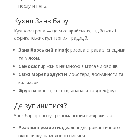
послуги нянь.
Кухня Занзібару
Кухня острова — це мікс арабських, індійських і
африканських кулінарних традицій.
Занзібарський пілаф
: рисова страва зі спеціями
та м’ясом.
Самоса
: пиріжки з начинкою з м’яса чи овочів.
Свіжі морепродукти
: лобстери, восьминоги та
кальмари.
Фрукти
: манго, кокоси, ананаси та джекфрут.
Де зупинитися?
Занзібар пропонує різноманітний вибір житла:
Розкішні резорти
: ідеальні для романтичного
відпочинку чи медового місяця.