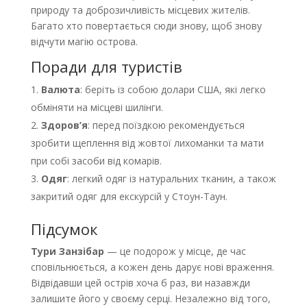
природу та доброзичливість місцевих жителів.
Багато хто повертається сюди знову, щоб знову
відчути магію острова.
Поради для туристів
Валюта
: беріть із собою долари США, які легко
обміняти на місцеві шилінги.
Здоров’я
: перед поїздкою рекомендується
зробити щеплення від жовтої лихоманки та мати
при собі засоби від комарів.
Одяг
: легкий одяг із натуральних тканин, а також
закритий одяг для екскурсій у Стоун-Таун.
Підсумок
Тури Занзібар
— це подорож у місце, де час
сповільнюється, а кожен день дарує нові враження.
Відвідавши цей острів хоча б раз, ви назавжди
залишите його у своєму серці. Незалежно від того,