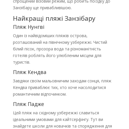
спрощений візовий режим, що робить поїздку до
Занзібару ще привабливішою.
Найкращі пляжі Занзібару
Пляж Нунгві
Один із найвідоміших пляжів острова,
розташований на північному узбережжі. Чистий
білий пісок, прозора вода та різноманітність
готелів роблять його улюбленим місцем для
туристів.
Пляж Кендва
Завдяки своїм мальовничим заходам сонця, пляж
Кендва приваблює тих, хто хоче насолодитися
романтичним відпочинком.
Пляж Падже
Цей пляж на східному узбережжі славиться
ідеальними умовами для кайтсерфінгу. Тут ви
знайдете школи для новачків та спорядження для