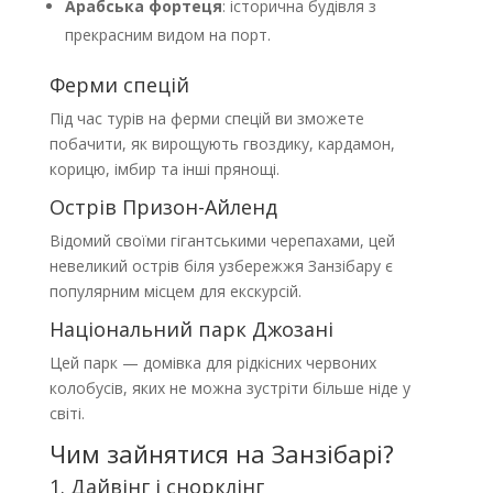
Арабська фортеця
: історична будівля з
прекрасним видом на порт.
Ферми спецій
Під час турів на ферми спецій ви зможете
побачити, як вирощують гвоздику, кардамон,
корицю, імбир та інші прянощі.
Острів Призон-Айленд
Відомий своїми гігантськими черепахами, цей
невеликий острів біля узбережжя Занзібару є
популярним місцем для екскурсій.
Національний парк Джозані
Цей парк — домівка для рідкісних червоних
колобусів, яких не можна зустріти більше ніде у
світі.
Чим зайнятися на Занзібарі?
1. Дайвінг і снорклінг