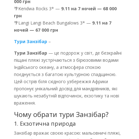
000 грн
🌴Kendwa Rocks 3* —
9.11 на 7 ночей — 68 000
грн
🌴Langi Langi Beach Bungalows 3* —
9.11 на 7
ночей — 67 000 грн
Тури Занзібар
–
Тури Занзібар
— це подорож у світ, де безкрайні
піщані пляжі зустрічаються з бірюзовими водами
Індійського океану, а атмосфера спокою
поєднується з багатою культурною спадщиною.
Цей острів біля східного узбережжя Африки
пропонує унікальний досвід для мандрівників, які
шукають незабутній відпочинок, екзотику та нові
враження.
Чому обрати тури Занзібар?
1. Екзотична природа
Занзібар вражає своєю красою: мальовничі пляжі,