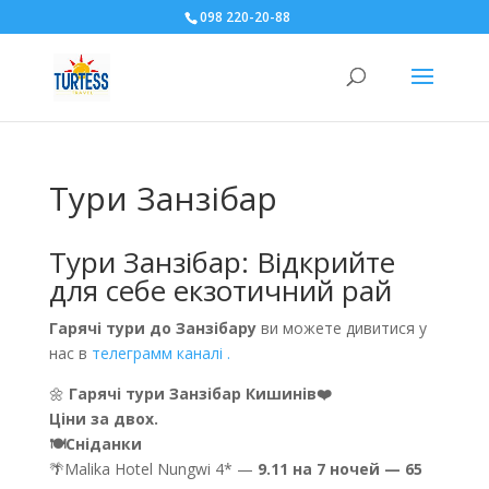
098 220-20-88
Тури Занзібар
Тури Занзібар: Відкрийте
для себе екзотичний рай
Гарячі тури до Занзібару
ви можете дивитися у
нас в
телеграмм каналі .
🌼
Гарячі тури Занзібар Кишинів❤️
Ціни за двох.
🍽Сніданки
🌴Malika Hotel Nungwi 4* —
9.11 на 7 ночей — 65