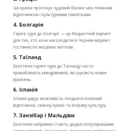
Ця країна пропонує чудовий баланс між пляжним
відпочинком і культурними пам’ятками.
4. Болгарія
Гарячі тури до Болгарії — це бюджетний варіант
для тих, хто хоче насолодитися Чорним морем і
гостинністю місцевих жителів.
5. Таїланд
Екзотичні гарячі тури до Таїланду часто
приваблюють мандрівників, які шукають нових
вражень.
6. Іспанія
Іспанія дарує можливість поєднати пляжний
відпочинок, смачну кухню та яскраву культуру.
7. Занзібар і Мальдіви
Екзотичні напрямки стають дедалі популярнішими
серед туристів, які шукають розкішного відпочинку